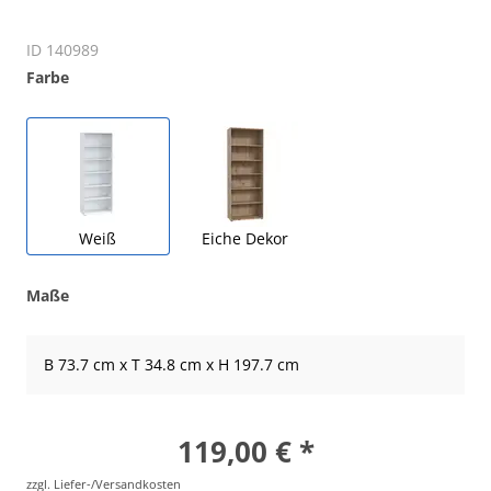
Regal FAIK- B ca 74 cm, Weiss
ID 140989
Farbe
Weiß
Eiche Dekor
Maße
B 73.7 cm x T 34.8 cm x H 197.7 cm
119,00 € *
zzgl. Liefer-/Versandkosten