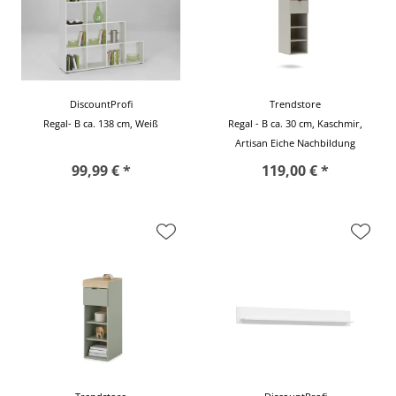
DiscountProfi
Trendstore
Regal- B ca. 138 cm, Weiß
Regal - B ca. 30 cm, Kaschmir,
Artisan Eiche Nachbildung
99,99 € *
119,00 € *