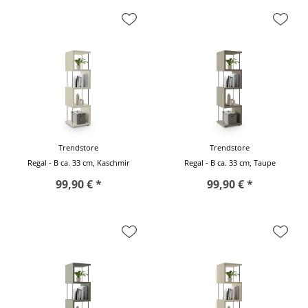
Trendstore
Trendstore
Regal - B ca. 33 cm, Kaschmir
Regal - B ca. 33 cm, Taupe
99,90 € *
99,90 € *