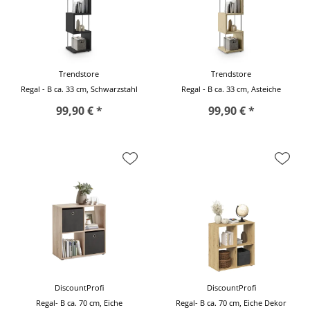
Trendstore
Trendstore
Regal - B ca. 33 cm, Schwarzstahl
Regal - B ca. 33 cm, Asteiche
99,90 € *
99,90 € *
DiscountProfi
DiscountProfi
Regal- B ca. 70 cm, Eiche
Regal- B ca. 70 cm, Eiche Dekor