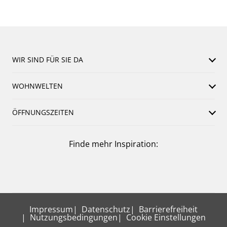
WIR SIND FÜR SIE DA
WOHNWELTEN
ÖFFNUNGSZEITEN
Finde mehr Inspiration:
Impressum
Datenschutz
Barrierefreiheit
Nutzungsbedingungen
Cookie Einstellungen